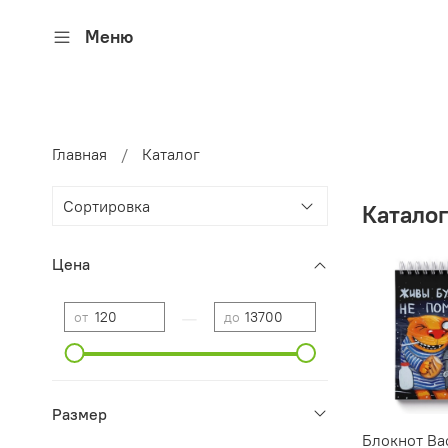
Меню
Главная
Каталог
Катало
Цена
—
от
до
Размер
Блокнот Ва