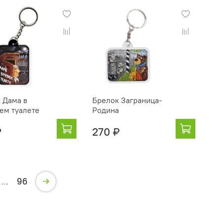
 Дама в
Брелок Заграница-
ем туалете
Родина
₽
270 ₽
96
…