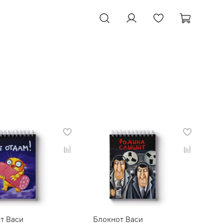
т Васи
Блокнот Васи