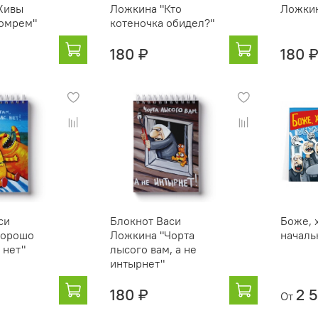
Живы
Ложкина "Кто
Ложкин
помрем"
котеночка обидел?"
180 ₽
180 
си
Блокнот Васи
Боже, 
Хорошо
Ложкина "Чорта
началь
с нет"
лысого вам, а не
интырнет"
180 ₽
2 
От