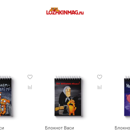
г
си
Блокнот Васи
Блокно