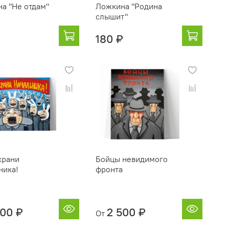
а "Не отдам"
Ложкина "Родина
слышит"
₽
180 ₽
храни
Бойцы невидимого
ника!
фронта
500 ₽
2 500 ₽
От