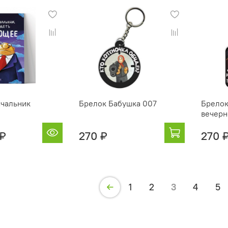
чальник
Брелок Бабушка 007
Брелок
вечерн
 ₽
270 ₽
270 
1
2
3
4
5