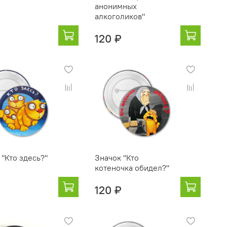
анонимных
алкоголиков"
120 ₽
 "Кто здесь?"
Значок "Кто
котеночка обидел?"
120 ₽