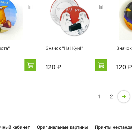
пота"
Значок "На! Куй!"
Значок
120 ₽
120 ₽
1
2
чный кабинет
Оригинальные картины
Принты нестанд