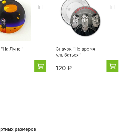
 "На Луне"
Значок "Не время
улыбаться"
120 ₽
артных размеров