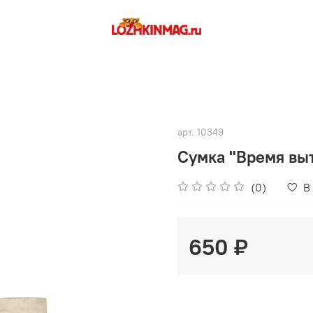
арт.
10349
Сумка "Время выт
(0)
В
650 ₽