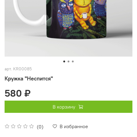
арт.
KR00085
Кружка "Неспится"
580 ₽
В корзину
В избранное
(0)