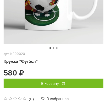
арт.
KR00020
Кружка "Футбол"
580 ₽
В корзину
В избранное
(0)