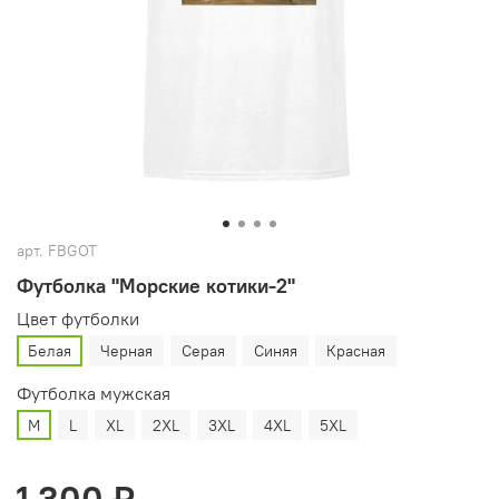
арт.
FBGOT
Футболка "Морские котики-2"
Цвет футболки
Белая
Черная
Серая
Синяя
Красная
Футболка мужская
M
L
XL
2XL
3XL
4XL
5XL
1 300 ₽