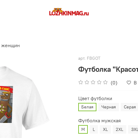
и женщин
арт.
FBGOT
Футболка "Красот
(0)
В
Цвет футболки
Белая
Черная
Серая
Футболка мужская
M
L
XL
2XL
3X