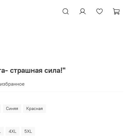
а- страшная сила!"
 избранное
Синяя
Красная
L
4XL
5XL