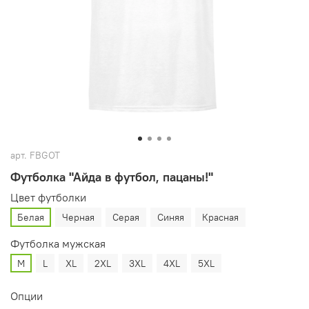
арт.
FBGOT
Футболка "Айда в футбол, пацаны!"
Цвет футболки
Белая
Черная
Серая
Синяя
Красная
Футболка мужская
M
L
XL
2XL
3XL
4XL
5XL
Опции