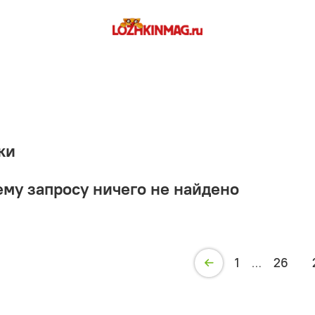
ки
му запросу ничего не найдено
1
26
…